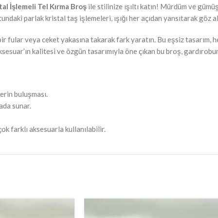
al İşlemeli Tel Kırma Broş
ile stilinize ışıltı katın! Mürdüm ve gümü
aki parlak kristal taş işlemeleri, ışığı her açıdan yansıtarak göz alıc
 bir fular veya ceket yakasına takarak fark yaratın. Bu eşsiz tasarım, 
 Aksesuar’ın kalitesi ve özgün tasarımıyla öne çıkan bu broş, gardıro
lerin buluşması.
ada sunar.
ok farklı aksesuarla kullanılabilir.