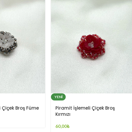
YENI
i Çiçek Broş Füme
Piramit İşlemeli Çiçek Broş
Kırmızı
60,00
₺