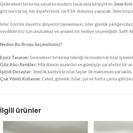
Geleneksel tel kırma sanatını modern tasarımla birleştiren
3mm Krist
göz nuru broş, her kıyafetinize zarif bir dokunuş yapacak. 3mm boyutund
İster özel bir davette abiyenizi tamamlayın, ister günlük şıklığınızda
sevdikleriniz için unutulmaz ve anlamlı bir hediye seçeneğidir. Safir
Neden Bu Broşu Seçmelisiniz?
Eşsiz Tasarım:
Geleneksel tel kırma tekniği ile modern kristal işleme
Göz Alıcı Renkler:
Mürdümün asaletini ve gümüşün zarafetini bir ar
Işıltılı Detaylar:
3mm’lik kaliteli kristal taşlar ile maksimum parlaklık.
Çok Yönlü Kullanım:
Ceket, gömlek, fular, şal ve hatta çanta gibi birç
İlgili ürünler