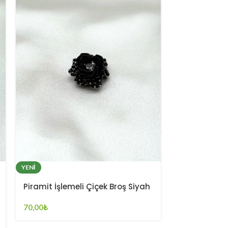
YENI
YENI
Piramit İşlemeli Çiçek Broş Siyah
Piramit İşle
Zümrüt Yeşil
70,00
₺
60,00
₺