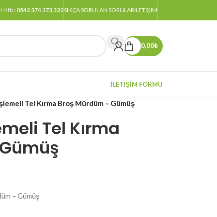
 Hattı
: 0542 374 373 332
SIKÇA SORULAN SORULAR
ILETIŞIM
0,00
₺
İLETİŞİM FORMU
İşlemeli Tel Kırma Broş Mürdüm – Gümüş
emeli Tel Kırma
 Gümüş
rdüm – Gümüş