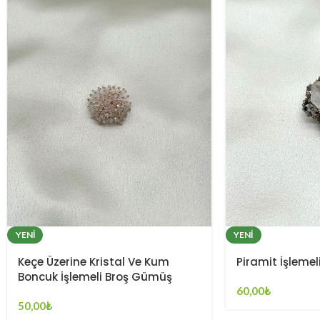
YENI
YENI
Keçe Üzerine Kristal Ve Kum
Piramit İşlemel
Boncuk İşlemeli Broş Gümüş
60,00
₺
50,00
₺