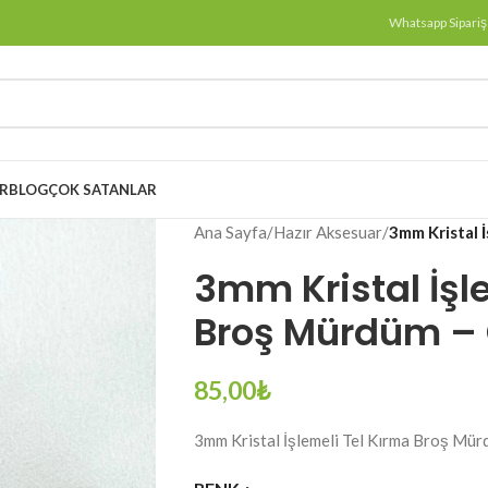
Whatsapp Sipariş
ER
BLOG
ÇOK SATANLAR
Ana Sayfa
/
Hazır Aksesuar
/
3mm Kristal 
3mm Kristal İşl
Broş Mürdüm –
85,00
₺
3mm Kristal İşlemeli Tel Kırma Broş Mü