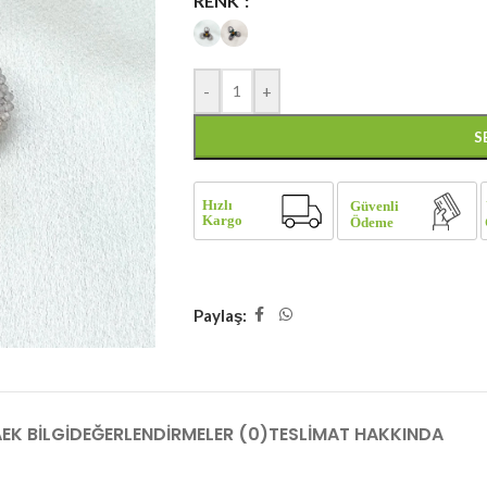
RENK
-
+
S
Paylaş:
A
EK BILGI
DEĞERLENDIRMELER (0)
TESLİMAT HAKKINDA