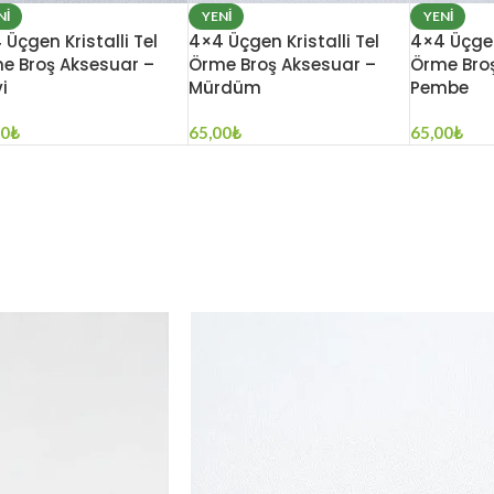
NI
YENI
YENI
 Üçgen Kristalli Tel
4×4 Üçgen Kristalli Tel
4×4 Üçgen 
e Broş Aksesuar –
Örme Broş Aksesuar –
Örme Bro
i
Mürdüm
Pembe
00
₺
65,00
₺
65,00
₺