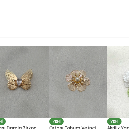
Cam Boncuk
Her Dikişte
Bir Sanat
Eseri
ALIŞVERİŞE BAŞLA
NI
YENI
YENI
ası Damla Zirkon
Ortası Tohum Ve İnci
Akrilik Ya