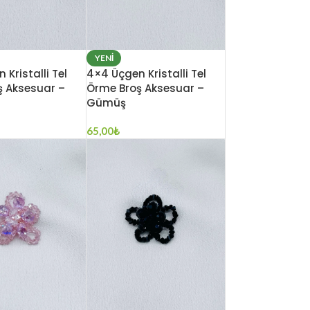
YENI
Kristalli Tel
4×4 Üçgen Kristalli Tel
ş Aksesuar –
Örme Broş Aksesuar –
Gümüş
65,00
₺