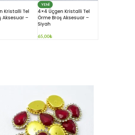
YENI
Kristalli Tel
4×4 Üçgen Kristalli Tel
ş Aksesuar –
Örme Broş Aksesuar –
Siyah
65,00
₺