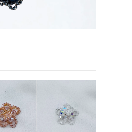
Broş
l Fiyatlar