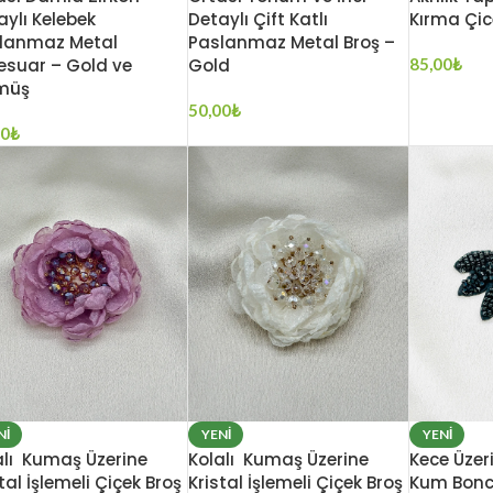
aylı Kelebek
Detaylı Çift Katlı
Kırma Çic
lanmaz Metal
Paslanmaz Metal Broş –
esuar – Gold ve
Gold
85,00
₺
müş
50,00
₺
00
₺
NI
YENI
YENI
alı Kumaş Üzerine
Kolalı Kumaş Üzerine
Kece Üzeri
tal İşlemeli Çiçek Broş
Kristal İşlemeli Çiçek Broş
Kum Boncu