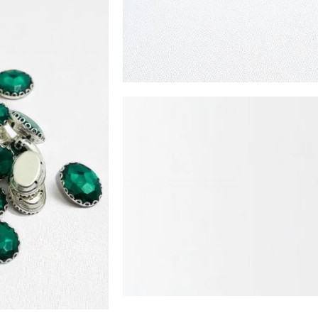
Dikme Cam Taş
Her Dikişte
Bir Sanat
Eseri
ALIŞVERİŞE BAŞLA