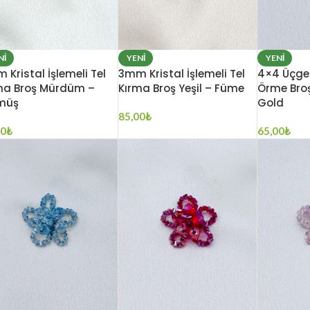
NI
YENI
YENI
 Kristal İşlemeli Tel
3mm Kristal İşlemeli Tel
4×4 Üçgen 
ma Broş Mürdüm –
Kırma Broş Yeşil – Füme
Örme Bro
müş
Gold
85,00
₺
00
₺
65,00
₺