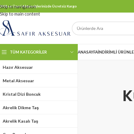
000₺ ve Üzeri Alışverişlerinizde Ücretsiz Kargo
Skip to navigation
Skip to main content
TÜM KATEGORILER
ANASAYFA
İNDİRİMLİ ÜRÜNL
Hazır Aksesuar
Metal Aksesuar
K
Kristal Dizi Boncuk
Akrelik Dikme Taş
Akrelik Kasalı Taş