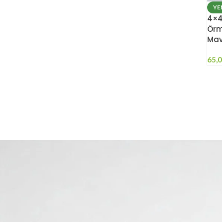
YE
4×4
Örm
Mav
65,