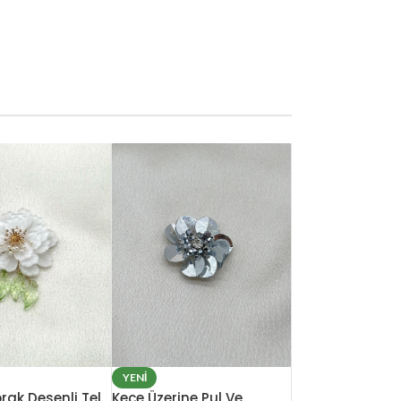
YENI
prak Desenli Tel
Keçe Üzerine Pul Ve