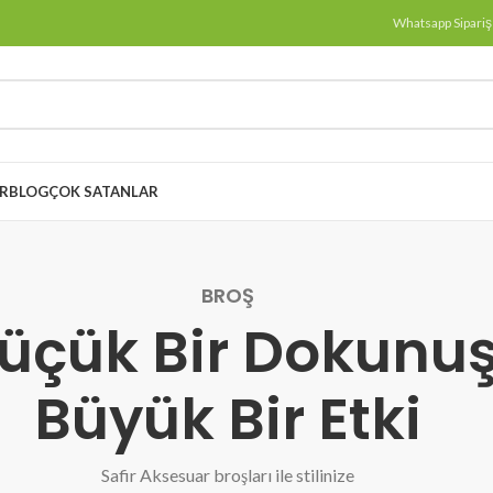
Whatsapp Sipariş
ER
BLOG
ÇOK SATANLAR
BROŞ
üçük Bir Dokunu
Büyük Bir Etki
Safir Aksesuar broşları ile stilinize