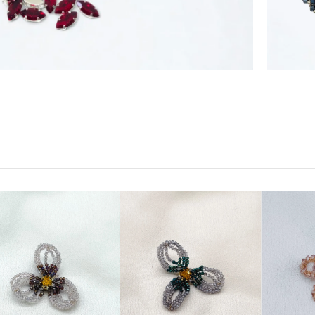
Dikme
Cam Taş
Öze
Özel Fiyatlar