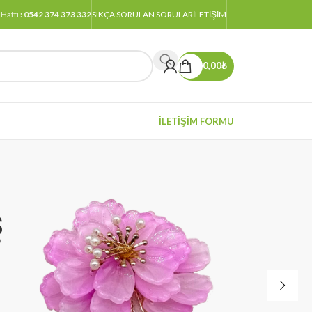
 Hattı
: 0542 374 373 332
SIKÇA SORULAN SORULAR
ILETIŞIM
0,00
₺
İLETİŞİM FORMU
ş